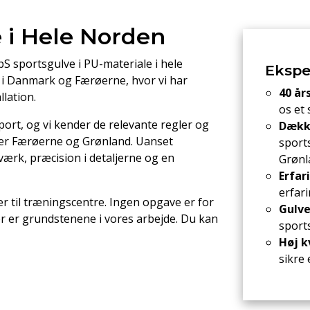
e i Hele Norden
S sportsgulve i PU-materiale i hele
Eksper
r i Danmark og Færøerne, hvor vi har
40 år
lation.
os et 
rt, og vi kender de relevante regler og
Dække
der Færøerne og Grønland. Uanset
sport
værk, præcision i detaljerne og en
Grønl
Erfar
erfar
er til træningscentre. Ingen opgave er for
Gulve 
ler er grundstenene i vores arbejde. Du kan
sports
Høj k
sikre 