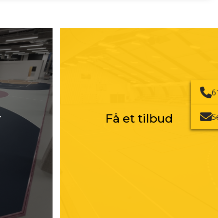
6
r
Få et tilbud
S