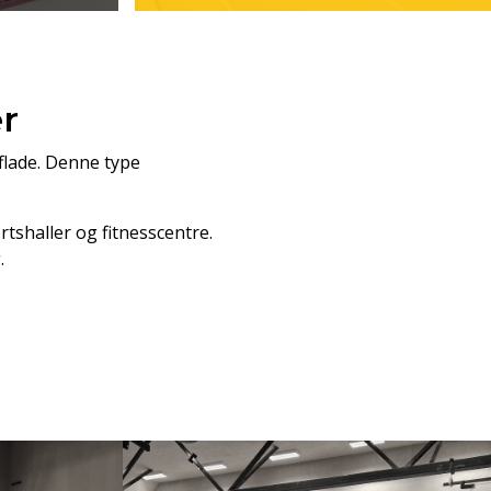
er
flade. Denne type
tshaller og fitnesscentre.
.