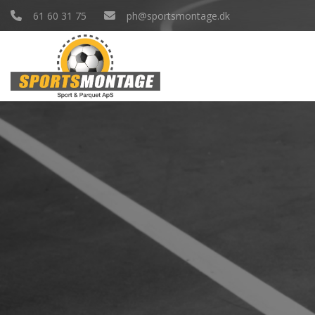
Gå
61 60 31 75
ph@sportsmontage.dk
til
hovedindhold