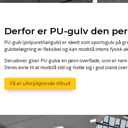
Derfor er PU-gulv den perf
PU-gulv (polyurethangulv) er ideelt som sportsgulv på gr
gulvbelægning er fleksibel og kan modstå intens fysisk akt
Derudover giver PU-gulve en jævn overflade, som er nem at
Deres evne til at modstå slid og holde sig i god stand ove
Få et uforpligtende tilbud