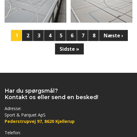
Sideinddeling
Side
1
Side
2
Side
3
Side
4
Side
5
Side
6
Side
7
Side
8
Næste
Næste ›
side
Sidste
Sidste »
side
Har du spørgsmål?
Kontakt os eller send en besked!
Adresse:
Sport & Parquet ApS
Pederstrupvej 97, 8620 Kjellerup
Telefon: